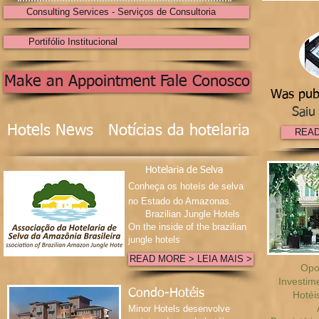
Consulting Services - Serviços de Consultoria
Portifólio Institucional
Make an Appointment Fale Conosco
Was publ
Saiu n
Hotels News Notícias da hotelaria
READ
Hotelaria de Selva
Conheça os hoteís de selva
no Estado do Amazonas
.
​ Brazilian Jungle Hotels
On the inside of the brazilian
jungle hotels
READ MORE > LEIA MAIS >
Opo
Investi
Condo-Hotéis
Hotéi
Minor Hotels desenvolve