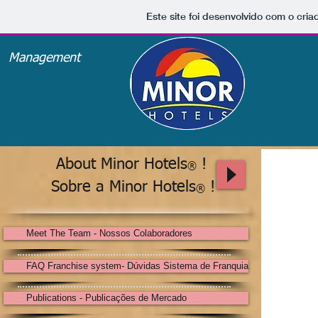
Este site foi desenvolvido com o cria
Management
Investimen
Administração d
Consultori
About Minor Hotels
!
®
Sobre a Minor Hotels
!
®
Meet The Team - Nossos Colaboradores
FAQ Franchise system- Dúvidas Sistema de Franquia
Publications - Publicações de Mercado