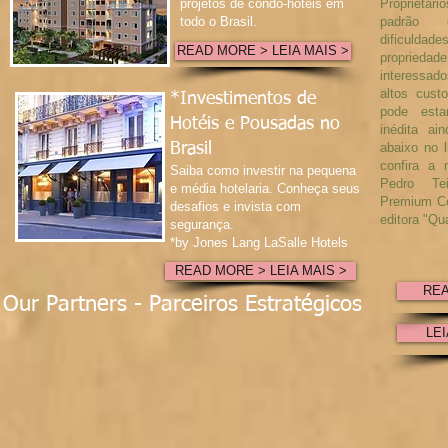
projetos de condo-hotéis em
Proprietári
todo o Brasil.
padrão e
dificuldad
READ MORE > LEIA MAIS >
proprieda
interessa
altos cust
*Investimentos de
pode esta
Hotéis e
Pousadas
no
inédita ai
Brasil
abaixo no 
confira a 
Saiba como investir na pequena
Pedro Tei
e média hotelaria. Conheça seus
Premium Co
desafios e invista com
editora "Qu
segurança.
*by Jones Lang LaSalle Hotels
READ MORE > LEIA MAIS >
REA
Our Partners - Parceiros Estratégicos
LEI